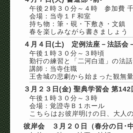
午後２時３０分～４時 参加費 
会場：当寺１Ｆ和室
持ち物：筆・硯・下敷き・文鎮
春を楽しみながら書きましょう
４月４日(土) 定例法座－法話会
午後１時３０分～３時頃
勤行の練習と「二河白道」の法話(
講師：当寺住職
王舎城の悲劇から始まった観無
３月２３日(金) 聖典学習会 第142
午後１時３０分～３時
会場：覚證寺Ｂ１ホール
こちらはお彼岸明けの日、大人
彼岸会 ３月２０日（春分の日･