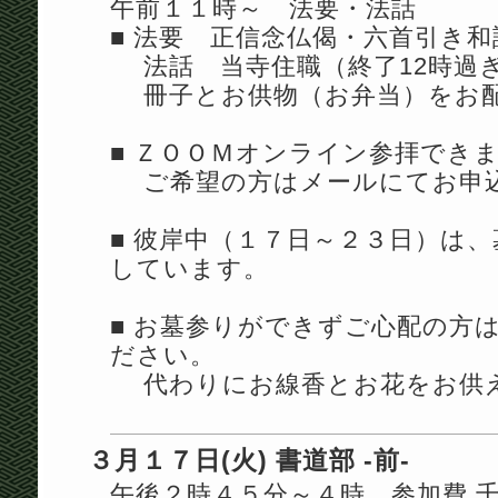
午前１１時～ 法要・法話
■ 法要 正信念仏偈・六首引き和
法話 当寺住職（終了12時過
冊子とお供物（お弁当）をお
■ ＺＯＯＭオンライン参拝でき
ご希望の方はメールにてお申
■ 彼岸中（１７日～２３日）は
しています。
■ お墓参りができずご心配の方
ださい。
代わりにお線香とお花をお供
３月１７日(火) 書道部 -前-
午後２時４５分～４時 参加費 