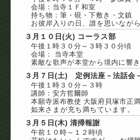
会場：当寺１Ｆ和室
持ち物：筆・硯・下敷き・文鎮
お彼岸入りの日、誰を思いなが
３月１０日(火) コーラス部
午後１時３０分～３時３０分頃
会場： 当寺本堂
素敵な歌声が本堂から境内に響
３月７日(土) 定例法座－法話会
午後１時３０分～３時
講師：安方哲爾師
本願寺派布教使 大阪府貝塚市正
如来さまが充ち満ちています。
３月５日(木) 清掃報謝
午前１０時～１２時頃