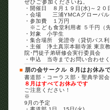
ぜひご参加くださいね。
・開催日 ８月１９日(水)～２０日
・会場 三浦YMCAグローバ
・参加費 １万円
※こども食堂利用者 ５千円（
・対象 小学生
・集合場所 覚證寺（貸切バス利
・主催 浄土真宗本願寺派 東京教
院･門徒子弟研修会実行委員会
・申込 当寺までお問い合わせ
■
朋の会サークル ８月はお休み
書道部・コーラス部・聖典学習会
８月はすべてお休みです
ご注意ください！
※
9月の予定
・書道部 1日、15日(火)