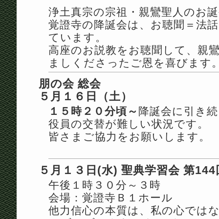
浄土真宗の宗祖・親鸞聖人のお誕
覚證寺の降誕会は、お聴聞＝法
ています。
高座のお説教をお聴聞して、親
ましくださったご恩を喜びます
朋の会 総会
５月１６日（土）
１５時２０分頃～
降誕会に引き続
役員の交替が難しい状況です。
皆さまご協力をお願いします。
５月１３日(水) 聖典学習会 第144
午後１時３０分～３時
会場：覚證寺Ｂ１ホール
他力信心の本質は、私の心では