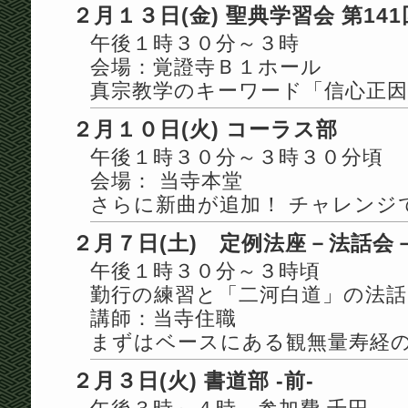
２月１３日(金) 聖典学習会 第141
午後１時３０分～３時
会場：覚證寺Ｂ１ホール
真宗教学のキーワード「信心正因
２月１０日(火) コーラス部
午後１時３０分～３時３０分頃
会場： 当寺本堂
さらに新曲が追加！ チャレンジ
２月７日(土) 定例法座－法話会
午後１時３０分～３時頃
勤行の練習と「二河白道」の法話(
講師：当寺住職
まずはベースにある観無量寿経
２月３日(火) 書道部 -前-