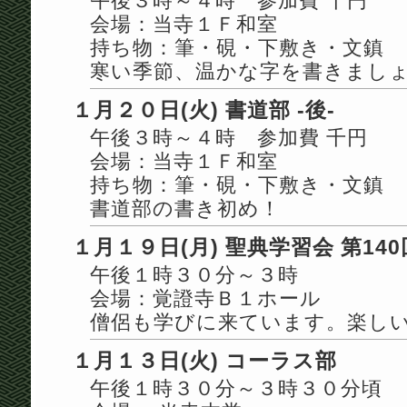
午後３時～４時 参加費 千円
会場：当寺１Ｆ和室
持ち物：筆・硯・下敷き・文鎮
寒い季節、温かな字を書きまし
１月２０日(火) 書道部 -後-
午後３時～４時 参加費 千円
会場：当寺１Ｆ和室
持ち物：筆・硯・下敷き・文鎮
書道部の書き初め！
１月１９日(月) 聖典学習会 第140
午後１時３０分～３時
会場：覚證寺Ｂ１ホール
僧侶も学びに来ています。楽し
１月１３日(火) コーラス部
午後１時３０分～３時３０分頃