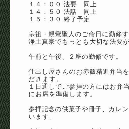
１４：００ 法要 同上
１４：５０ 法話 同上
１５：３０ 終了予定
宗祖・親鸞聖人のご命日に勤修
浄土真宗でもっとも大切な法要
午前と午後、２座の勤修です。
仕出し屋さんのお赤飯精進弁当
だきます。
１日通しでご参拝の方にはお弁
にお席を準備します。
参拝記念の供菓子や冊子、カレ
います。