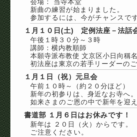
会場： 当寺本堂
新曲の練習が始まりました。
参加するには、今がチャンスで
１月１０日(土) 定例法座－法話
午後１時３０分～３時
講師：横内教順師
本願寺派布教使 文京区小日向稱
初法座は東京の若手リーダーの
１月１日（祝）元旦会
午前１０時～（約２０分ほど）
新年の初参りは、身近なお寺へ
如来さまのご恩の中で新年を迎
書道部 １月６日はお休みです！
新年は ２０日（火）からです。
ご注意ください。