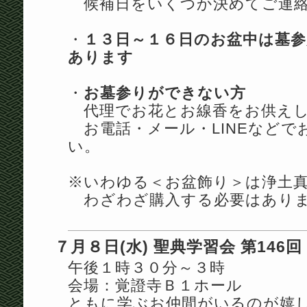
候補日をいくつか決めてご連絡
・
１３日～１６日のお盆中は墓参
あります
・
お墓参りができない方
代理でお花とお線香をお供えし
お電話・メール・LINEなどで
い。
※いわゆる＜お盆飾り＞は浄土
わざわざ購入する必要はあり
７月８日(水) 聖典学習会 第146回
午後１時３０分～３時
会場：覚證寺Ｂ１ホール
ともに学ぶお仲間がいるのが嬉