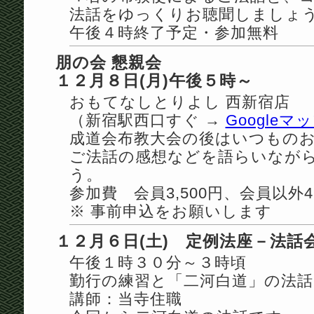
法話をゆっくりお聴聞しましょ
午後４時終了予定・参加無料
朋の会 懇親会
１２月８日(月)午後５時～
おもてなしとりよし 西新宿店
（新宿駅西口すぐ →
Googleマ
成道会布教大会の後はいつもの
ご法話の感想などを語らいなが
う。
参加費 会員3,500円、会員以外4,
※ 事前申込をお願いします
１２月６日(土) 定例法座－法話
午後１時３０分～３時頃
勤行の練習と「二河白道」の法話(
講師：当寺住職