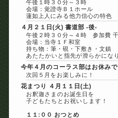
午後１時３０分～３時
会場：覚證寺Ｂ１ホール
蓮如上人にみる他力信心の特色
４月２１日(火) 書道部 -後-
午後２時３０分～４時 参加費 
会場：当寺１Ｆ和室
持ち物：筆・硯・下敷き・文鎮
あたたかいと指先が滑らかにな
今年４月のコーラス部はお休みで
次回５月をお楽しみに！
花まつり ４月１１日(土)
お釈迦さまのお誕生日を
子どもたちとお祝いします！
１１:００ おつとめ