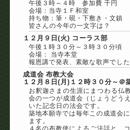
午後３時～４時 参加費 千円
会場：当寺１Ｆ和室
持ち物：筆・硯・下敷き・文鎮
皆さんの今年の一文字は？
１２月９日(火) コーラス部
午後１時３０分～３時３０分頃
会場： 当寺本堂
報恩講で発表、素敵な歌声でし
成道会 布教大会
１２月８日(月)１２時３０分～＠
お釈迦さまの生涯にまつわる仏
会の一つが成道会（じょうどう
いた記念日の法会です。
築地本願寺では毎年この成道会
ます。
４名の布教使によるご法話と、