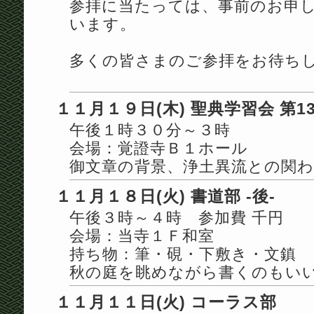
参拝に当たっては、事前のお申
います。
多くの皆さまのご参拝をお待ち
１１月１９日(木) 聖典学習会 第1
午後１時３０分～３時
会場：覚證寺Ｂ１ホール
御文章の背景、浄土異流との関
１１月１８日(火) 書道部 -後-
午後３時～４時 参加費 千円
会場：当寺１Ｆ和室
持ち物：筆・硯・下敷き・文鎮
秋の庭を眺めながら書くのもい
１１月１１日(火) コーラス部