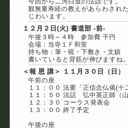
今回から二河白道の法話です。
観無量寿経の教えがあらわされ
じわいます。
１２月２日(火) 書道部 -前-
午後３時～４時 参加費 千円
会場：当寺１Ｆ和室
持ち物：筆・硯・下敷き・文鎮
書いていると背筋が伸びますね
＜報 恩 講＞ １１月３０日（日）
午前の座
１１：００ 法要「正信念仏偈(十
１１：５０ 法話 弘中英正師（
１２：３０ コーラス発表会
１３：００ 終了予定
午後の座