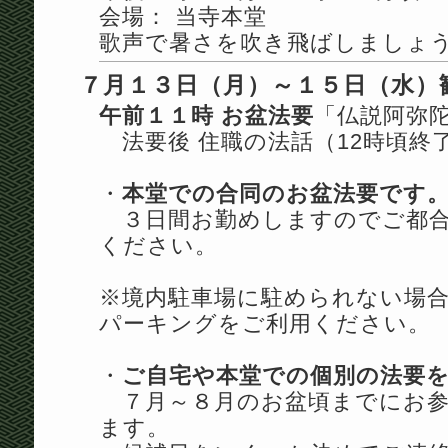
会場： 当寺本堂
歌声で暑さを吹き飛ばしましょ
７月１３日（月）～１５日（水）
午前１１時 お盆法要
「仏説阿弥
法要後 住職の法話（12時頃終
・
本堂での合同のお盆法要です
３日間お勤めしますのでご都合
ください。
※境内駐車場に駐められない場
パーキングをご利用ください。
・
ご自宅や本堂での個別の法要
７月～８月のお盆頃までにお参
ます。