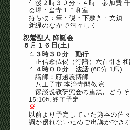
午後２時３０分～４時 参加費 
会場：当寺１Ｆ和室
持ち物：筆・硯・下敷き・文鎮
新緑のなかで清々しく
親鸞聖人 降誕会
５月１６日(土)
１３時３０分 勤行
正信念仏偈（行譜）六首引き和
１４時００分 法話
(60分 1席)
講師：府越義博師
八王子市 本浄寺開教院
節談説教研究会の重鎮。どうそ
15:10頃終了予定
※
以前より予定していた熊本の佐
調が優れないためご出講ができ