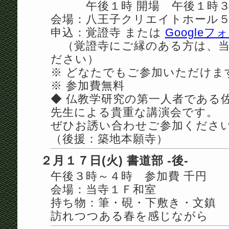
午後１時 開場 午後１時３
会場：八王子クリエイトホール
申込：覚證寺 または
Googleフ
（覚證寺にご縁のある方は、当
ださい）
※ どなたでもご参加いただけま
※ 参加費無料
◆ 仏教学研究の第一人者である
先生による貴重な講演会です。
ぜひお誘い合わせご参加くださ
（後援：築地本願寺）
２月１７日(火) 書道部 -後-
午後３時～４時 参加費 千円
会場：当寺１Ｆ和室
持ち物：筆・硯・下敷き・文鎮
訪れつつある春を感じながら