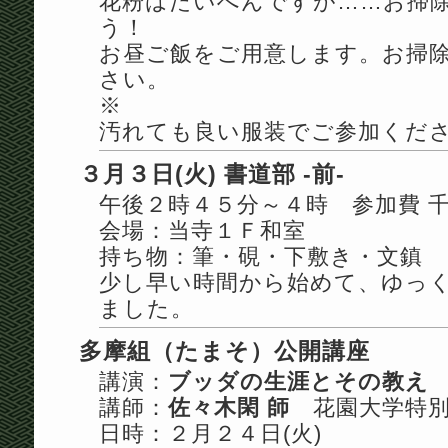
花粉はたいへんですが……お掃
う！
お昼ご飯をご用意します。お掃
さい。
※
汚れても良い服装でご参加くだ
３月３日(火) 書道部 -前-
午後２時４５分～４時 参加費 
会場：当寺１Ｆ和室
持ち物：筆・硯・下敷き・文鎮
少し早い時間から始めて、ゆっ
ました。
多摩組（たまそ）公開講座
講演：
ブッダの生涯とその教え
講師：
佐々木閑 師
花園大学特別
日時：２月２４日(火)