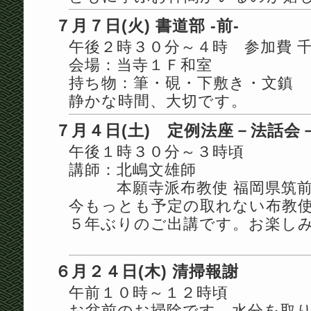
７月７日(火) 書道部 -前-
午後２時３０分～４時 参加費 
会場：当寺１Ｆ和室
持ち物：筆・硯・下敷き・文鎮
静かな時間、大切です。
７月４日(土) 定例法座－法話会
午後１時３０分～３時頃
講師：北嶋文雄師
本願寺派布教使 福岡県筑前
今もっとも予定の取れない布教
５年ぶりのご出講です。お楽し
６月２４日(木) 清掃報謝
午前１０時～１２時頃
お盆前のお掃除です。水分を取