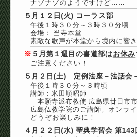
ナゾナゾのようですけど……
５月１２日(火) コーラス部
午後１時３０分～３時３０分頃
会場： 当寺本堂
素敵な歌声が本堂から境内に響
※
５月第１週目の書道部は
お休み
ご注意ください！
５月２日(土) 定例法座－法話会
午後１時３０分～３時頃
講師：米田順昭師
本願寺派布教使 広島県廿日市
広島仏教学院のご講師。オンラ
どうぞお楽しみに！
４月２２日(水) 聖典学習会 第143