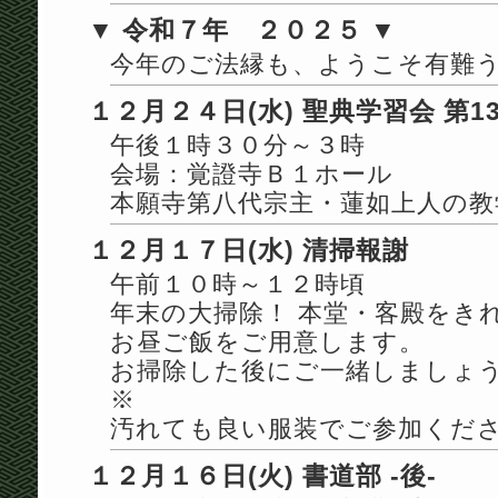
▼ 令和７年 ２０２５ ▼
今年のご法縁も、ようこそ有難
１２月２４日(水) 聖典学習会 第1
午後１時３０分～３時
会場：覚證寺Ｂ１ホール
本願寺第八代宗主・蓮如上人の教
１２月１７日(水) 清掃報謝
午前１０時～１２時頃
年末の大掃除！ 本堂・客殿をき
お昼ご飯をご用意します。
お掃除した後にご一緒しましょ
※
汚れても良い服装でご参加くだ
１２月１６日(火) 書道部 -後-