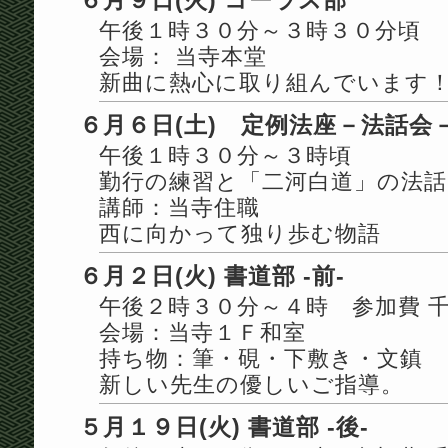
６月９日(火) コーラス部
午後１時３０分～３時３０分頃
会場： 当寺本堂
新曲に熱心に取り組んでいます
６月６日(土) 定例法座－法話会
午後１時３０分～３時頃
勤行の練習と「二河白道」の法話(
講師：当寺住職
西に向かって独り歩む物語
６月２日(火) 書道部 -前-
午後２時３０分～４時 参加費 
会場：当寺１Ｆ和室
持ち物：筆・硯・下敷き・文鎮
新しい先生の優しいご指導。
５月１９日(火) 書道部 -後-