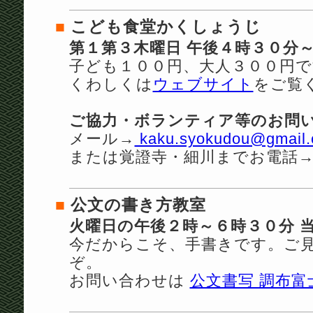
■
こども食堂かくしょうじ
第１第３木曜日 午後４時３０分
子ども１００円、大人３００円で
くわしくは
ウェブサイト
をご覧
ご協力・ボランティア等のお問
メール→
kaku.syokudou@gmail
または覚證寺・細川までお電話
■
公文の書き方教室
火曜日の午後２時～６時３０分 
今だからこそ、手書きです。ご
ぞ。
お問い合わせは
公文書写 調布