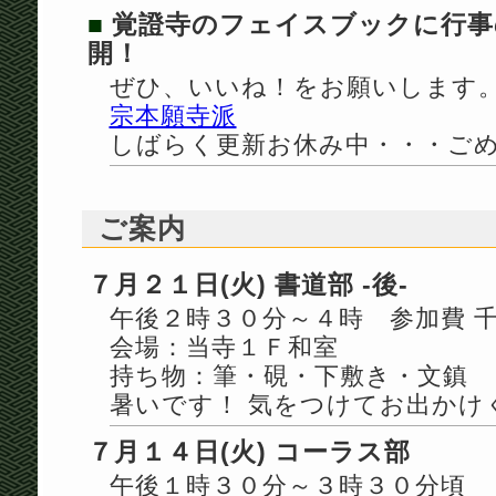
■
覚證寺のフェイスブックに行事
開！
ぜひ、いいね！をお願いします
宗本願寺派
しばらく更新お休み中・・・ご
ご案内
７月２１日(火) 書道部 -後-
午後２時３０分～４時 参加費 
会場：当寺１Ｆ和室
持ち物：筆・硯・下敷き・文鎮
暑いです！ 気をつけてお出かけ
７月１４日(火) コーラス部
午後１時３０分～３時３０分頃