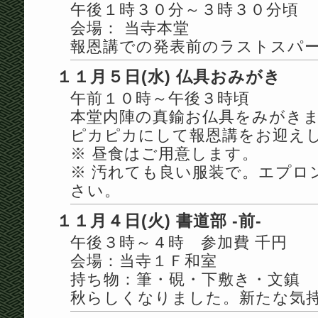
午後１時３０分～３時３０分頃
会場： 当寺本堂
報恩講での発表前のラストスパ
１１月５日(水) 仏具おみがき
午前１０時～午後３時頃
本堂内陣の真鍮お仏具をみがき
ピカピカにして報恩講をお迎え
※ 昼食はご用意します。
※ 汚れても良い服装で。エプロ
さい。
１１月４日(火) 書道部 -前-
午後３時～４時 参加費 千円
会場：当寺１Ｆ和室
持ち物：筆・硯・下敷き・文鎮
秋らしくなりました。新たな気