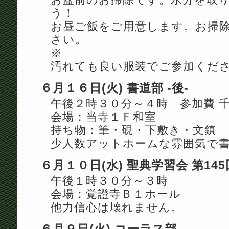
う！
お昼ご飯をご用意します。お掃
さい。
※
汚れても良い服装でご参加くだ
６月１６日(火) 書道部 -後-
午後２時３０分～４時 参加費 
会場：当寺１Ｆ和室
持ち物：筆・硯・下敷き・文鎮
少人数アットホームな雰囲気で
６月１０日(水) 聖典学習会 第145
午後１時３０分～３時
会場：覚證寺Ｂ１ホール
他力信心は壊れません。