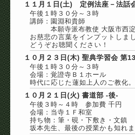
１１月１日(土) 定例法座－法話
午後１時３０分～３時
講師：園淵和貴師
本願寺派布教使 大阪市西淀川
お慈悲の言葉をインプットしま
どうぞお聴聞ください！
１０月２３日(木) 聖典学習会 第1
午後１時３０分～３時
会場：覚證寺Ｂ１ホール
時代に応じた蓮如上人のご教化
１０月２１日(火) 書道部 -後-
午後３時～４時 参加費 千円
会場：当寺１Ｆ和室
持ち物：筆・硯・下敷き・文鎮
坂本先生、最後の授業かも知れ