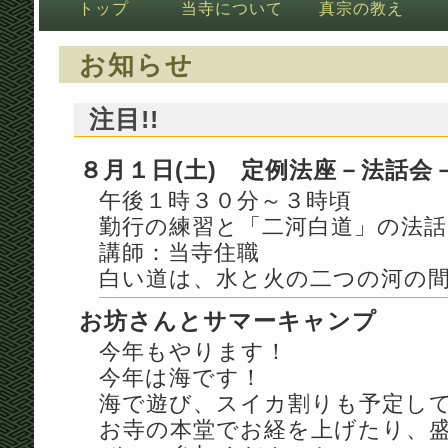
トップ
当寺について
真宗の教え
お知らせ
注目!!
８月１日(土) 定例法座－法話会
午後１時３０分～３時頃
勤行の練習と「二河白道」の法話(
講師：当寺住職
白い道は、水と火の二つの河の
お坊さんとサマーキャンプ
今年もやります！
今年は海です！
海で遊び、スイカ割りも予定し
お寺の本堂でお経を上げたり、